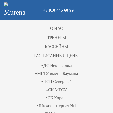
+7 910 445 60 99
Skip to main content
О НАС
ТРЕНЕРЫ
БАССЕЙНЫ
РАСПИСАНИЕ И ЦЕНЫ
⭑ДС Некрасовка
⭑МГТУ имени Баумана
⭑ЦСП Северный
⭑СК МГСУ
⭑СК Коралл
⭑Школа-интернат №1