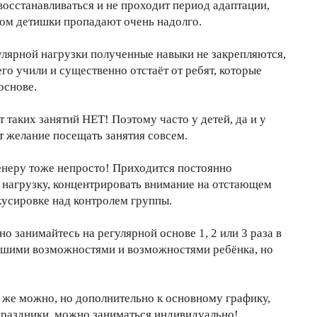
восстанавливаться и не проходит период адаптации,
том детишки пропадают очень надолго.
гулярной нагрузки полученные навыки не закрепляются,
его учили и существенно отстаёт от ребят, которые
основе.
от таких занятий НЕТ! Поэтому часто у детей, да и у
т желание посещать занятия совсем.
енеру тоже непросто! Приходится постоянно
 нагрузку, концентрировать внимание на отстающем
кусировке над контролем группы.
о занимайтесь на регулярной основе 1, 2 или 3 раза в
вашими возможностями и возможностями ребёнка, но
 же можно, но дополнительно к основному графику,
праздники, можно заниматься индивидуально!