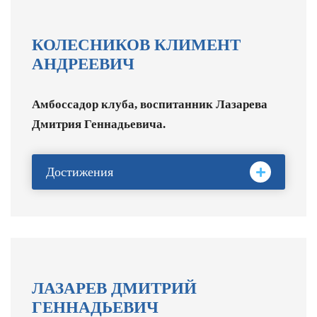
КОЛЕСНИКОВ КЛИМЕНТ
АНДРЕЕВИЧ
Амбоссадор клуба, воспитанник Лазарева
Дмитрия Геннадьевича.
Достижения
Серебряный и бронзовый призер
Олимпийских игр. Семикратный чемпион
мира, четырехкратный серебряный призер и
трёхкратный призёр чемпионата мира на
ЛАЗАРЕВ ДМИТРИЙ
короткой воде. Шестикратный чемпион
ГЕННАДЬЕВИЧ
Европы, трехкратный серебряный и