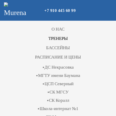
+7 910 445 60 99
Skip to main content
О НАС
ТРЕНЕРЫ
БАССЕЙНЫ
РАСПИСАНИЕ И ЦЕНЫ
⭑ДС Некрасовка
⭑МГТУ имени Баумана
⭑ЦСП Северный
⭑СК МГСУ
⭑СК Коралл
⭑Школа-интернат №1