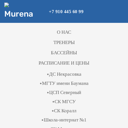
+7 910 445 60 99
Skip to main content
О НАС
ТРЕНЕРЫ
БАССЕЙНЫ
РАСПИСАНИЕ И ЦЕНЫ
⭑ДС Некрасовка
⭑МГТУ имени Баумана
⭑ЦСП Северный
⭑СК МГСУ
⭑СК Коралл
⭑Школа-интернат №1